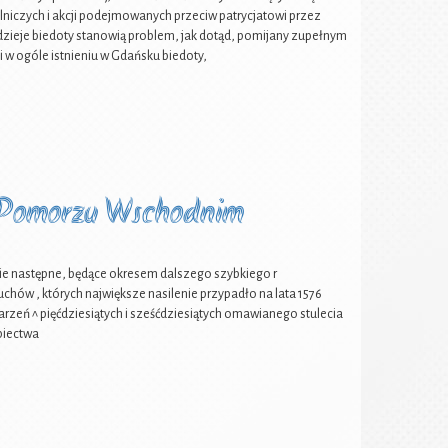
ślniczych i akcji podejmowanych przeciw patrycjatowi przez
e dzieje biedoty stanowią problem, jak dotąd, pomijany zupełnym
i w ogóle istnieniu w Gdańsku biedoty,
a Pomorzu Wschodnim
następne, będące okresem dalszego szybkiego r
hów , których największe nasilenie przypadło na lata 1576
rzeń ^ pięćdziesiątych i sześćdziesiątych omawianego stulecia
piectwa