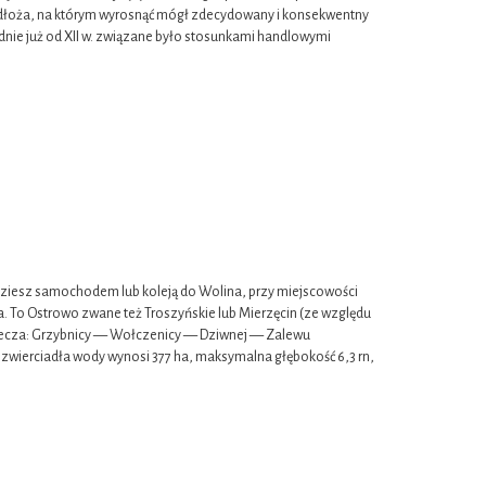
podłoża, na którym wyrosnąć mógł zdecydowany i konsekwentny
ie już od XII w. związane było stosunkami handlowymi
iesz samochodem lub koleją do Wolina, przy miejscowości
ora. To Ostrowo zwane też Troszyńskie lub Mierzęcin (ze względu
rzecza: Grzybnicy — Wołczenicy — Dziwnej — Zalewu
 zwierciadła wody wynosi 377 ha, maksymalna głębokość 6,3 rn,