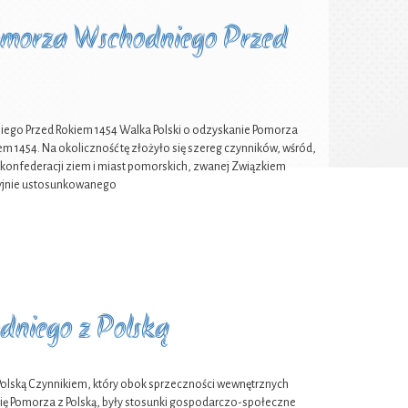
Pomorza Wschodniego Przed
iego Przed Rokiem 1454 Walka Polski o odzyskanie Pomorza
em 1454. Na okoliczność tę złożyło się szereg czynników, wśród,
0 konfederacji ziem i miast pomorskich, zwanej Związkiem
ycyjnie ustosunkowanego
dniego z Polską
olską Czynnikiem, który obok sprzeczności wewnętrznych
ę Pomorza z Polską, były stosunki gospodarczo-społeczne