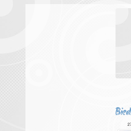
Bied
2