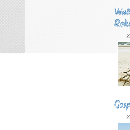
Walk
Roki
2
Gosp
2