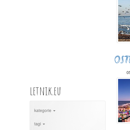
OST
05
letnik.eu
kategorie
tagi