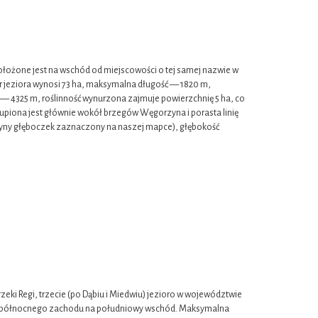
żone jest na wschód od miejscowości o tej samej nazwie w
 jeziora wynosi 73 ha, maksymalna długość — 1820 m,
— 4325 m, roślinność wynurzona zajmuje powierzchnię 5 ha, co
skupiona jest głównie wokół brzegów Węgorzyna i porasta linię
dyny głęboczek zaznaczony na naszej mapce), głębokość
zeki Regi, trzecie (po Dąbiu i Miedwiu) jezioro w województwie
ą z północnego zachodu na południowy wschód. Maksymalna