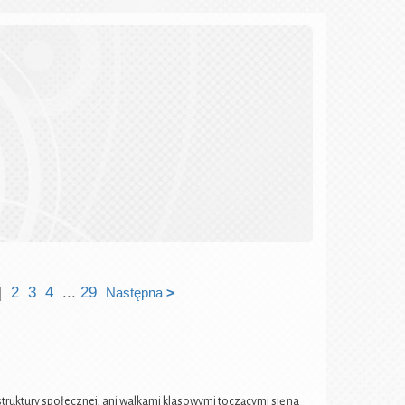
]
2
3
4
...
29
Następna
>
uktury społecznej, ani walkami klasowymi toczącymi się na