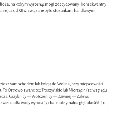
podłoża, na którym wyrosnąć mógł zdecydowany i konsekwentny
ie już od XII w. związane było stosunkami handlowymi
iesz samochodem lub koleją do Wolina, przy miejscowości
ora. To Ostrowo zwane też Troszyńskie lub Mierzęcin (ze względu
rzecza: Grzybnicy — Wołczenicy — Dziwnej — Zalewu
 zwierciadła wody wynosi 377 ha, maksymalna głębokość 6,3 rn,