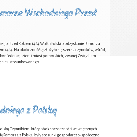
Pomorza Wschodniego Przed
iego Przed Rokiem 1454 Walka Polski o odzyskanie Pomorza
em 1454. Na okoliczność tę złożyło się szereg czynników, wśród,
0 konfederacji ziem i miast pomorskich, zwanej Związkiem
ycyjnie ustosunkowanego
dniego z Polską
olską Czynnikiem, który obok sprzeczności wewnętrznych
ę Pomorza z Polską, były stosunki gospodarczo-społeczne