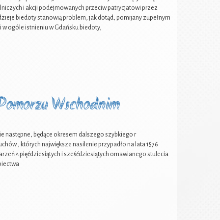
ślniczych i akcji podejmowanych przeciw patrycjatowi przez
e dzieje biedoty stanowią problem, jak dotąd, pomijany zupełnym
i w ogóle istnieniu w Gdańsku biedoty,
a Pomorzu Wschodnim
następne, będące okresem dalszego szybkiego r
hów , których największe nasilenie przypadło na lata 1576
rzeń ^ pięćdziesiątych i sześćdziesiątych omawianego stulecia
piectwa