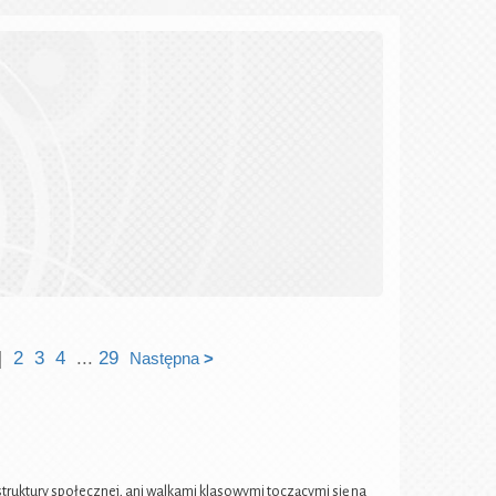
]
2
3
4
...
29
Następna
>
uktury społecznej, ani walkami klasowymi toczącymi się na