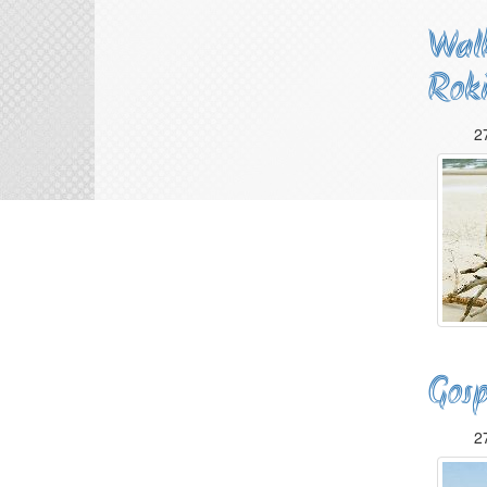
Walk
Roki
2
Gosp
2