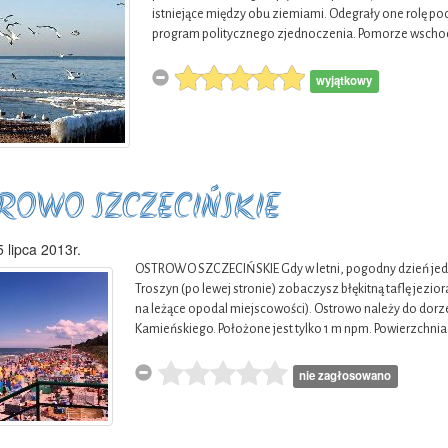
istniejące między obu ziemiami. Odegrały one rolę 
program politycznego zjednoczenia. Pomorze wschodn
wyjątkowy
ROWO SZCZECIŃSKIE
 lipca 2013r.
OSTROWO SZCZECIŃSKIE Gdy w letni, pogodny dzień jedz
Troszyn (po lewej stronie) zobaczysz błękitną taflę jezi
na leżące opodal miejscowości). Ostrowo należy do do
Kamieńskiego. Położone jest tylko 1 m npm. Powierzchnia
nie zagłosowano