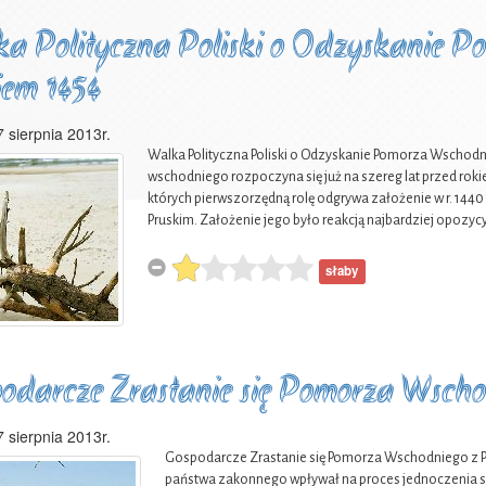
a Polityczna Poliski o Odzyskanie 
em 1454
7 sierpnia 2013r.
Walka Polityczna Poliski o Odzyskanie Pomorza Wschodn
wschodniego rozpoczyna się już na szereg lat przed roki
których pierwszorzędną rolę odgrywa założenie w r. 144
Pruskim. Założenie jego było reakcją najbardziej opoz
słaby
odarcze Zrastanie się Pomorza Wscho
7 sierpnia 2013r.
Gospodarcze Zrastanie się Pomorza Wschodniego z P
państwa zakonnego wpływał na proces jednoczenia si