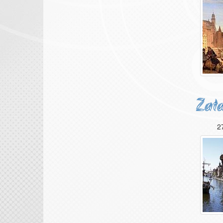
Zata
2