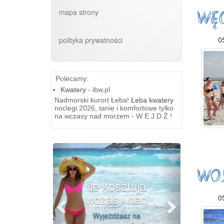
mapa strony
WĘ
05
polityka prywatności
Polecamy:
Kwatery
- ibw.pl
Nadmorski kurort Łeba!
Łeba kwatery
noclegi 2026, tanie i komfortowe tylko
na wczasy nad morzem - W E J D Ź !
Previous
Next
WO
ile kosztuja
noclegi 
wczasy nad
Ustce
05
Wyjeżdżasz na
Turystyczna Ustka