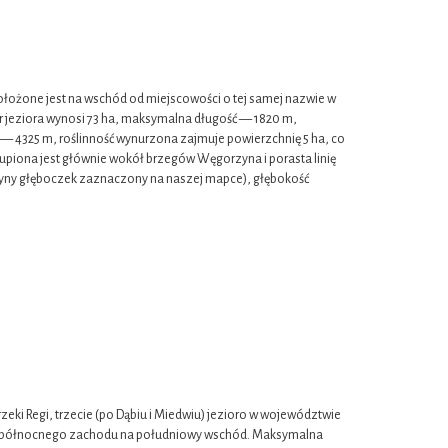
żone jest na wschód od miejscowości o tej samej nazwie w
 jeziora wynosi 73 ha, maksymalna długość — 1820 m,
— 4325 m, roślinność wynurzona zajmuje powierzchnię 5 ha, co
skupiona jest głównie wokół brzegów Węgorzyna i porasta linię
dyny głęboczek zaznaczony na naszej mapce), głębokość
zeki Regi, trzecie (po Dąbiu i Miedwiu) jezioro w województwie
ą z północnego zachodu na południowy wschód. Maksymalna