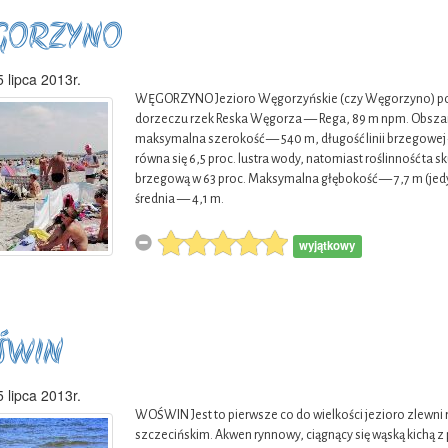
GORZYNO
 lipca 2013r.
WĘGORZYNO Jezioro Węgorzyńskie (czy Węgorzyno) poło
dorzeczu rzek Reska Węgorza — Rega, 89 m npm. Obszar
maksymalna szerokość — 540 m, długość linii brzegowej 
równa się 6,5 proc. lustra wody, natomiast roślinność ta 
brzegową w 63 proc. Maksymalna głębokość — 7,7 m (je
średnia — 4,1 m.
wyjątkowy
ŚWIN
w
 lipca 2013r.
WOŚWIN Jest to pierwsze co do wielkości jezioro zlewni r
 1 to
szczecińskim. Akwen rynnowy, ciągnący się wąską kich