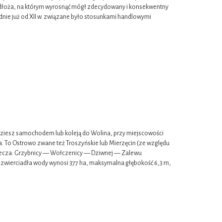
podłoża, na którym wyrosnąć mógł zdecydowany i konsekwentny
ie już od XII w. związane było stosunkami handlowymi
iesz samochodem lub koleją do Wolina, przy miejscowości
ora. To Ostrowo zwane też Troszyńskie lub Mierzęcin (ze względu
rzecza: Grzybnicy — Wołczenicy — Dziwnej — Zalewu
 zwierciadła wody wynosi 377 ha, maksymalna głębokość 6,3 rn,