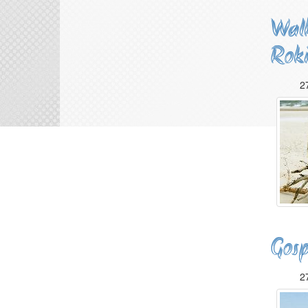
Walk
Roki
2
Gosp
2