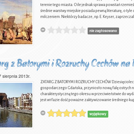
terenie tego miasta. O ile jednak sprawa powstań rzemie
średnie warstwy miejskie posiada pewną literaturę, o tyl
milczeniem. Niektórzy badacze, np. E. Keyser, zaprzeczal
nie zagłosowano
rg z Batorymi i Rozruchy Cechów n
7 sierpnia 2013r.
ZATARG Z BATORYM I ROZRUCHY CECHÓW Dziesięciolecie 
gospodarczego Gdańska, przyniosło nową falę ostrych ruc
charakterystyczną tego okresu w przeciwieństwie do wyda
jest w1fazie dość poważne zaktywizowanie średniego ku
wyjątkowy