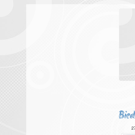
Bied
2