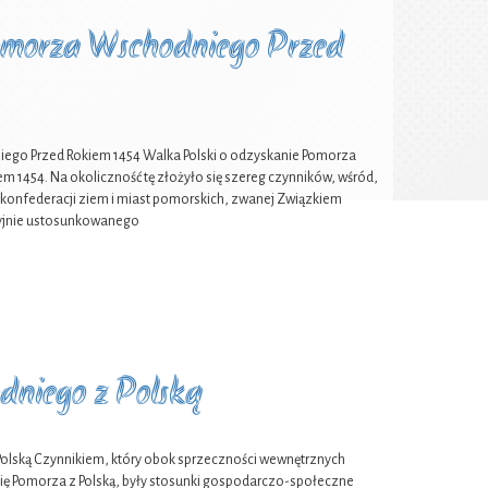
Pomorza Wschodniego Przed
iego Przed Rokiem 1454 Walka Polski o odzyskanie Pomorza
em 1454. Na okoliczność tę złożyło się szereg czynników, wśród,
0 konfederacji ziem i miast pomorskich, zwanej Związkiem
ycyjnie ustosunkowanego
dniego z Polską
olską Czynnikiem, który obok sprzeczności wewnętrznych
ę Pomorza z Polską, były stosunki gospodarczo-społeczne