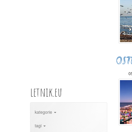
OST
05
letnik.eu
kategorie
tagi