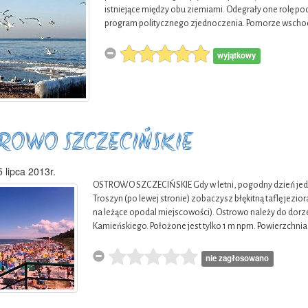
istniejące między obu ziemiami. Odegrały one rolę 
program politycznego zjednoczenia. Pomorze wschodn
wyjątkowy
ROWO SZCZECIŃSKIE
 lipca 2013r.
OSTROWO SZCZECIŃSKIE Gdy w letni, pogodny dzień jedz
Troszyn (po lewej stronie) zobaczysz błękitną taflę jezi
na leżące opodal miejscowości). Ostrowo należy do do
Kamieńskiego. Położone jest tylko 1 m npm. Powierzchnia
nie zagłosowano