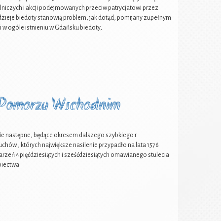
ślniczych i akcji podejmowanych przeciw patrycjatowi przez
e dzieje biedoty stanowią problem, jak dotąd, pomijany zupełnym
i w ogóle istnieniu w Gdańsku biedoty,
a Pomorzu Wschodnim
następne, będące okresem dalszego szybkiego r
hów , których największe nasilenie przypadło na lata 1576
rzeń ^ pięćdziesiątych i sześćdziesiątych omawianego stulecia
piectwa