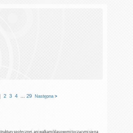
]
2
3
4
...
29
Następna
>
uktury społecznej, ani walkami klasowymi toczącymi się na